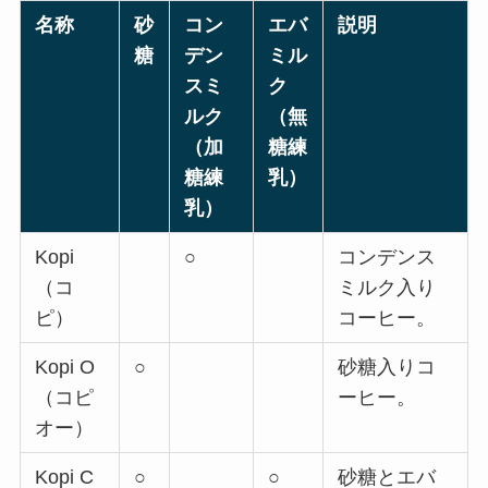
名称
砂
コン
エバ
説明
糖
デン
ミル
スミ
ク
ルク
（無
（加
糖練
糖練
乳）
乳）
Kopi
○
コンデンス
（コ
ミルク入り
ピ）
コーヒー。
Kopi O
○
砂糖入りコ
（コピ
ーヒー。
オー）
Kopi C
○
○
砂糖とエバ