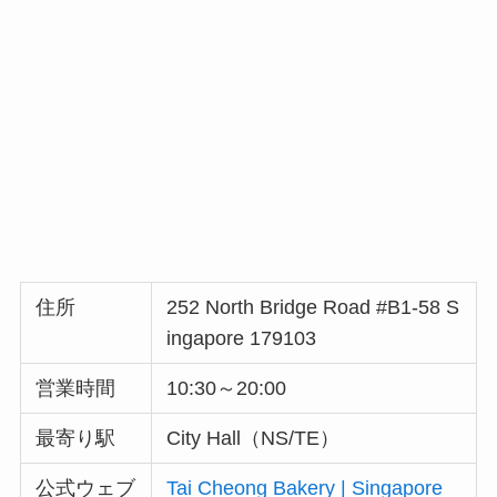
住所
252 North Bridge Road #B1-58 S
ingapore 179103
営業時間
10:30～20:00
最寄り駅
City Hall（NS/TE）
公式ウェブ
Tai Cheong Bakery | Singapore