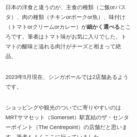
日本の洋食と違うのが、
主食の種類
（ご飯orパス
タ）、
肉の種類
（チキンorポークor魚）、
味付け
（トマトorクリームorカレー）が
細かく選べる
とこ
ろです。筆者はトマト味がお気に入りでした。
ト
マトの酸味
と
溢れる肉汁
が
チーズ
と相まって絶
品。
2023年5月現在、シンガポールでは2店舗あるよう
です。
ショッピングや観光のついでに寄りやすいのは
MRTサマセット（Somerset）駅直結のザ・センタ
ーポイント（The Centrepoint）の店舗だと思いま
す。筆者もよくここに行っていました。