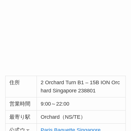
住所
2 Orchard Turn B1 – 15B ION Orc
hard Singapore 238801
営業時間
9:00～22:00
最寄り駅
Orchard（NS/TE）
公式ウェ
Paris Baguette Singapore