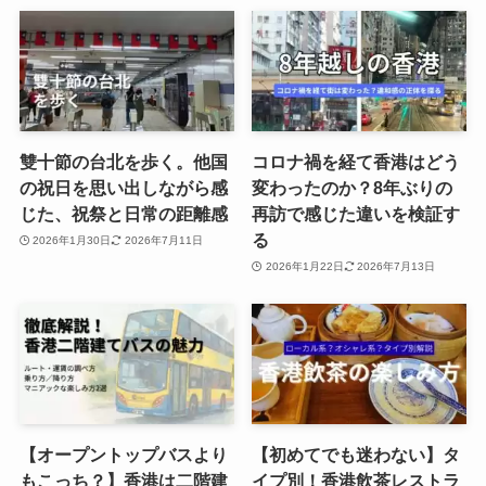
雙十節の台北を歩く。他国
コロナ禍を経て香港はどう
の祝日を思い出しながら感
変わったのか？8年ぶりの
じた、祝祭と日常の距離感
再訪で感じた違いを検証す
る
2026年1月30日
2026年7月11日
2026年1月22日
2026年7月13日
【オープントップバスより
【初めてでも迷わない】タ
もこっち？】香港は二階建
イプ別！香港飲茶レストラ