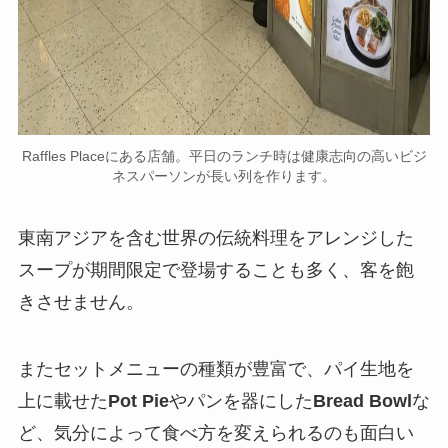
Raffles Placeにある店舗。平日のランチ時は健康志向の高いビジ
ネスパーソンが長い列を作ります。
東南アジアを含む
世界
の
伝統料理をアレンジした
スープが期間限定で登場することも多く
、客を飽
きさせません。
またセットメニューの種類が豊富で、パイ生地を
上に載せた
Pot Pie
やパンを器にした
Bread Bowl
な
ど、気分によって食べ方を変えられるのも面白い