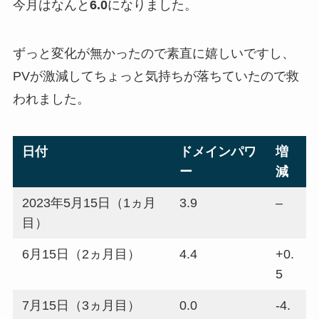
今月はなんと
6.0
になりました。
ずっと変化が無かったので素直に嬉しいですし、
PVが激減してちょっと気持ちが落ちていたので救
われました。
日付
ドメインパワ
増
ー
減
2023年5月15日（1ヵ月
3.9
–
目）
6月15日（2ヵ月目）
4.4
+0.
5
7月15日（3ヵ月目）
0.0
-4.