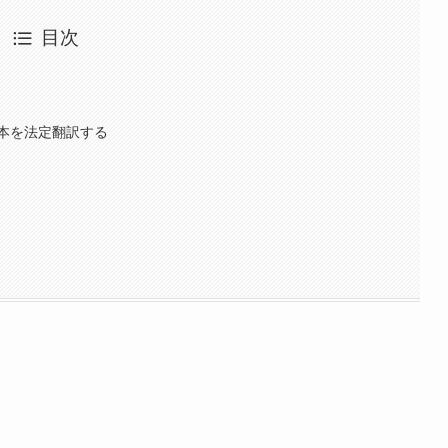
目次
本を法定翻訳する