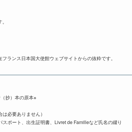
す。
在フランス日本国大使館ウェブサイトからの抜粋です。
）
（抄）本の原本※
合は必要ありません）
ト、出生証明書、Livret de Familleなど氏名の綴り