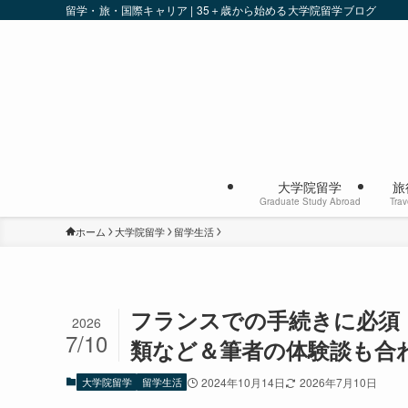
留学・旅・国際キャリア | 35＋歳から始める大学院留学ブログ
大学院留学
旅
Graduate Study Abroad
Trav
ホーム
大学院留学
留学生活
フランスでの手続きに必須
2026
7/10
類など＆筆者の体験談も合
大学院留学
留学生活
2024年10月14日
2026年7月10日