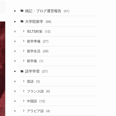
雑記・ブログ運営報告
(41)
大学院留学
(68)
(12)
IELTS対策
(27)
留学準備
(29)
留学生活
(1)
留学後
語学学習
(27)
(3)
英語
(6)
フランス語
(12)
中国語
(4)
アラビア語