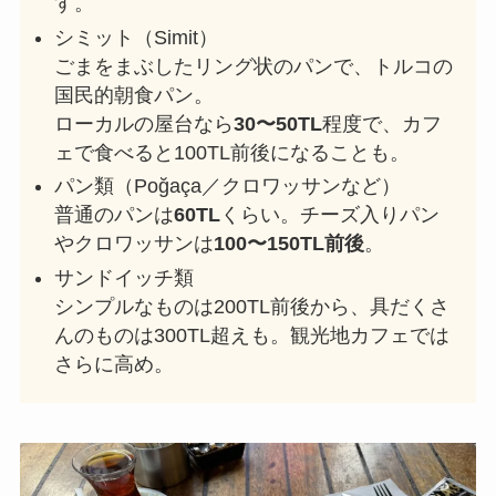
す。
シミット（Simit）
ごまをまぶしたリング状のパンで、トルコの
国民的朝食パン。
ローカルの屋台なら
30〜50TL
程度で、カフ
ェで食べると100TL前後になることも。
パン類（Poğaça／クロワッサンなど）
普通のパンは
60TL
くらい。チーズ入りパン
やクロワッサンは
100〜150TL前後
。
サンドイッチ類
シンプルなものは200TL前後から、具だくさ
んのものは300TL超えも。観光地カフェでは
さらに高め。