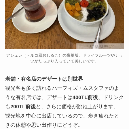
アシュレ（トルコ風おしるこ）の豪華版。ドライフルーツやナッ
ツがたっぷり入っていて美しいです。
老舗・有名店のデザートは別世界
観光客も多く訪れるハーフィズ・ムスタファのよ
うな有名店では、デザートは
400TL前後
、ドリンク
も
200TL前後
と、さらに価格が跳ね上がります。
観光地を中心に出店しているので、歩き疲れたと
きの休憩や思い出作りにどうぞ。