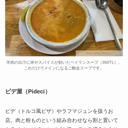
羊肉の出汁に米やスパイスが効いたベイランスープ（350TL）。
これだけでメインになるご馳走スープです。
ピデ屋（Pideci）
ピデ（トルコ風ピザ）やラフマジュンを扱うお
店。肉と粉ものという組み合わせなら割と置いて