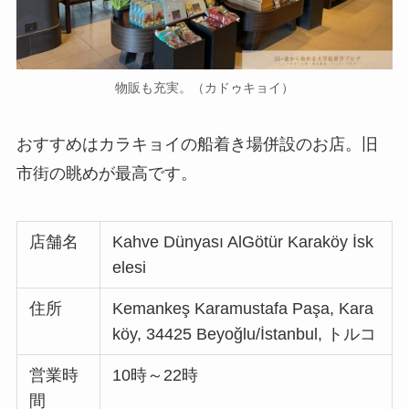
物販も充実。（カドゥキョイ）
おすすめはカラキョイの船着き場併設のお店。旧
市街の眺めが最高です。
店舗名
Kahve Dünyası AlGötür Karaköy İsk
elesi
住所
Kemankeş Karamustafa Paşa, Kara
köy, 34425 Beyoğlu/İstanbul, トルコ
営業時
10時～22時
間