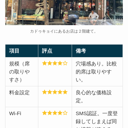
カドゥキョイにあるお店は２階建て。
項目
評点
備考
規模（席
穴場感あり。比較
の取りや
的席は取りやす
すさ）
い。
料金設定
良心的な価格設
定。
Wi-Fi
SMS認証。一度登
録してしまえば同