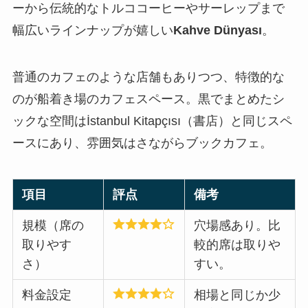
ーから伝統的なトルココーヒーやサーレップまで
幅広いラインナップが嬉しい
Kahve Dünyası
。
普通のカフェのような店舗もありつつ、特徴的な
のが船着き場のカフェスペース。黒でまとめたシ
ックな空間はİstanbul Kitapçısı（書店）と同じスペ
ースにあり、雰囲気はさながらブックカフェ。
項目
評点
備考
規模（席の
穴場感あり。比
取りやす
較的席は取りや
さ）
すい。
料金設定
相場と同じか少