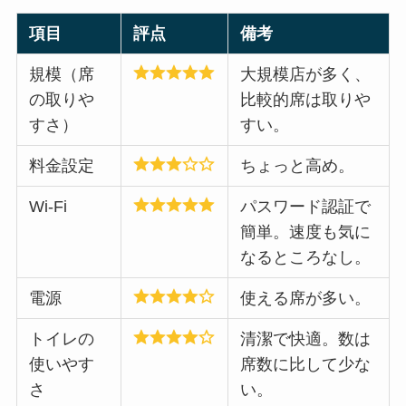
項目
評点
備考
規模（席
大規模店が多く、
の取りや
比較的席は取りや
すさ）
すい。
料金設定
ちょっと高め。
Wi-Fi
パスワード認証で
簡単。速度も気に
なるところなし。
電源
使える席が多い。
トイレの
清潔で快適。数は
使いやす
席数に比して少な
さ
い。