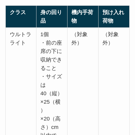
クラス
身の回り
機内手荷
預け入れ
品
物
荷物
ウルトラ
1個
（対象
（対象
ライト
・前の座
外）
外）
席の下に
収納でき
ること
・サイズ
は
40（縦）
×25（横
）
×20（高
さ）cm