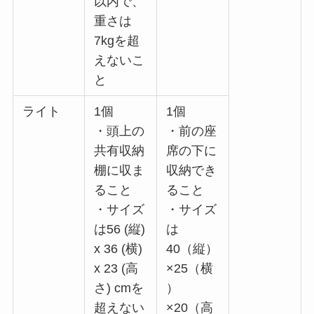
以内で、
重さは
7kgを超
えないこ
と
ライト
1個
1個
・頭上の
・前の座
共有収納
席の下に
棚に収ま
収納でき
ること
ること
・サイズ
・サイズ
は56 (縦)
は
x 36 (横)
40（縦）
x 23 (高
×25（横
さ) cmを
）
超えない
×20（高