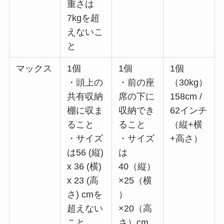
重さは
7kgを超
えないこ
と
マックス
1個
1個
1個
・頭上の
・前の座
（30kg）
共有収納
席の下に
158cm /
棚に収ま
収納でき
62インチ
ること
ること
（縦+横
・サイズ
・サイズ
+高さ）
は56 (縦)
は
x 36 (横)
40（縦）
x 23 (高
×25（横
さ) cmを
）
超えない
×20（高
こと
さ）cm