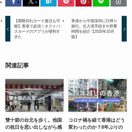
【期限切れカード復活も可
香港から中国深圳に日帰り
能】香港で必須！オクトパ
旅行。出入境手続きや所要
スカードのアプリが便利す
時間を紹介【2025年10月
ぎた
版】
関連記事
雙十節の台北を歩く。他国
コロナ禍を経て香港はどう
の祝日を思い出しながら感
変わったのか？8年ぶりの