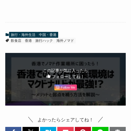
旅行・海外生活
中国・香港
飲食店
香港
旅行ハック
海外ノマド
この記事が気に入ったら
フォローしてね！
Follow Me
よかったらシェアしてね！