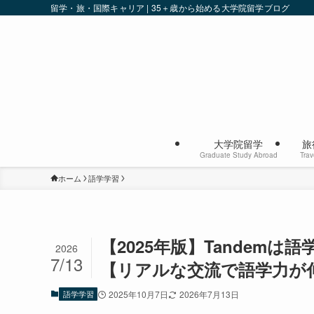
留学・旅・国際キャリア | 35＋歳から始める大学院留学ブログ
大学院留学
旅
Graduate Study Abroad
Trav
ホーム
語学学習
【2025年版】Tandem
2026
7/13
【リアルな交流で語学力が
語学学習
2025年10月7日
2026年7月13日