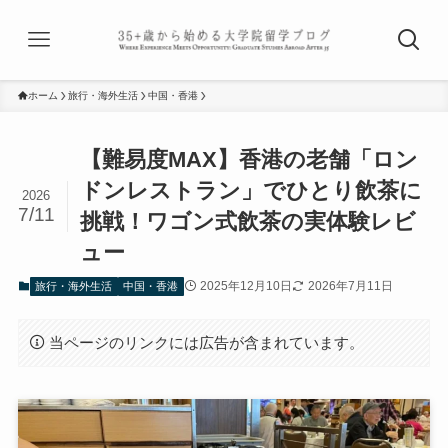
ホーム
旅行・海外生活
中国・香港
【難易度MAX】香港の老舗「ロン
ドンレストラン」でひとり飲茶に
2026
7/11
挑戦！ワゴン式飲茶の実体験レビ
ュー
2025年12月10日
2026年7月11日
旅行・海外生活
中国・香港
当ページのリンクには広告が含まれています。