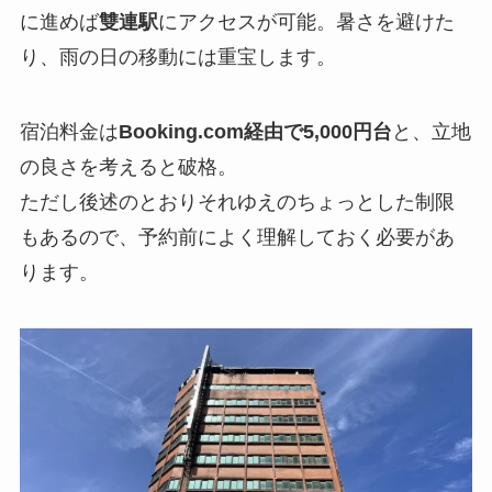
に進めば
雙連駅
にアクセスが可能。暑さを避けた
り、雨の日の移動には重宝します。
宿泊料金は
Booking.com経由で5,000円台
と、立地
の良さを考えると破格。
ただし後述のとおりそれゆえのちょっとした制限
もあるので、予約前によく理解しておく必要があ
ります。