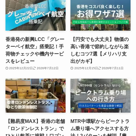
香港発の新興LCC「グレー
【円安でも大丈夫】物価の
ターベイ航空」搭乗記！手
高い香港で節約しながら楽
荷物チェックや機内サービ
しむコツ7選【メリハリ支
スをレビュー
出がカギ】
2025年12月22日
2026年7月12日
2025年12月15日
2026年7月11日
【難易度MAX】香港の老舗
MTR中環駅からピークトラ
「ロンドンレストラン」で
ム乗り場へアクセスする方
ひとり飲茶に挑戦！ワゴン
法！2パターンを解説【豊