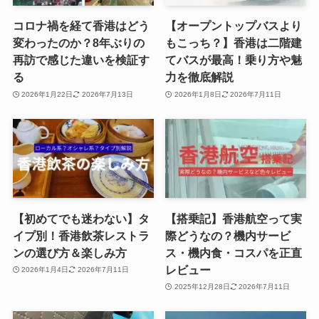
コロナ禍を経て香港はどう
【オープントップバスより
変わったのか？8年ぶりの
もこっち？】香港は二階建
再訪で感じた違いを検証す
てバスが最高！乗り方や魅
る
力を徹底解説
2026年1月22日
2026年7月13日
2026年1月8日
2026年7月11日
【初めてでも迷わない】タ
【搭乗記】香港航空って実
イプ別！香港飲茶レストラ
際どうなの？機内サービ
ンの選び方＆楽しみ方
ス・機内食・コスパを正直
レビュー
2026年1月4日
2026年7月11日
2025年12月28日
2026年7月11日