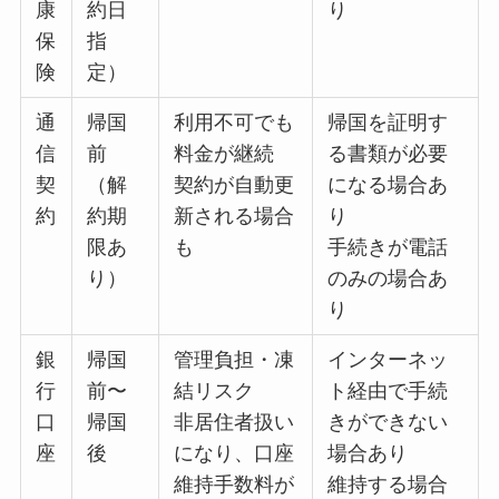
康
約日
り
保
指
険
定）
通
帰国
利用不可でも
帰国を証明す
信
前
料金が継続
る書類が必要
契
（解
契約が自動更
になる場合あ
約
約期
新される場合
り
限あ
も
手続きが電話
り）
のみの場合あ
り
銀
帰国
管理負担・凍
インターネッ
行
前〜
結リスク
ト経由で手続
口
帰国
非居住者扱い
きができない
座
後
になり、口座
場合あり
維持手数料が
維持する場合