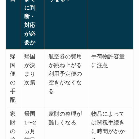
に判
断・
対応
が必
要か
帰
帰国
航空券の費用
手荷物許容量
国
が決
が跳ね上がる
に注意
便
まり
利用予定便の
の
次第
空きがなくな
手
る
配
家
帰国
家財の整理が
物品によって
財
1〜2
難しくなる
は関税手続き
の
ヵ月
に時間がかか