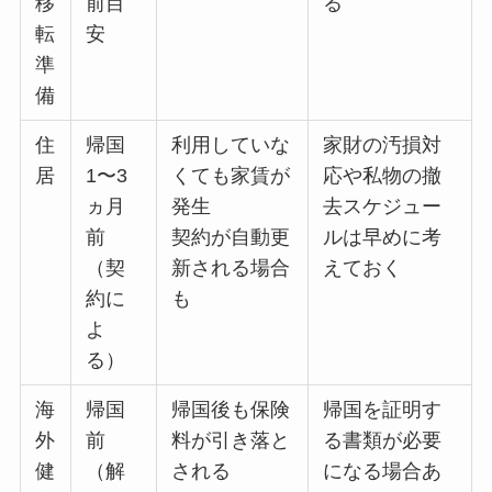
移
前目
る
転
安
準
備
住
帰国
利用していな
家財の汚損対
居
1〜3
くても家賃が
応や私物の撤
ヵ月
発生
去スケジュー
前
契約が自動更
ルは早めに考
（契
新される場合
えておく
約に
も
よ
る）
海
帰国
帰国後も保険
帰国を証明す
外
前
料が引き落と
る書類が必要
健
（解
される
になる場合あ