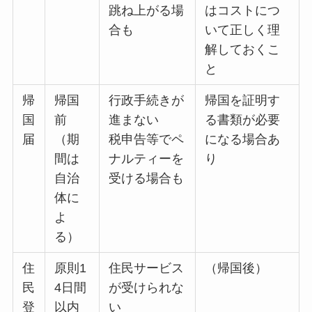
跳ね上がる場
はコストにつ
合も
いて正しく理
解しておくこ
と
帰
帰国
行政手続きが
帰国を証明す
国
前
進まない
る書類が必要
届
（期
税申告等でペ
になる場合あ
間は
ナルティーを
り
自治
受ける場合も
体に
よ
る）
住
原則1
住民サービス
（帰国後）
民
4日間
が受けられな
登
以内
い