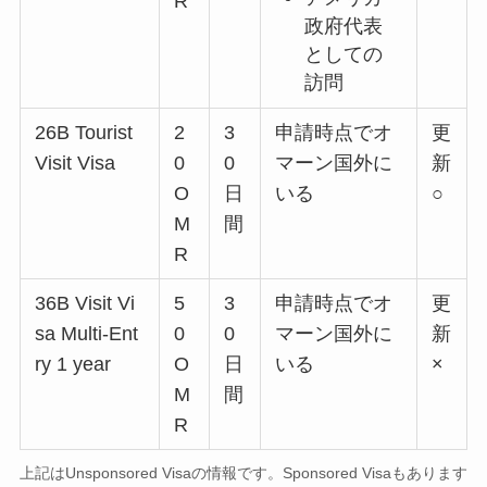
R
政府代表
としての
訪問
26B Tourist
2
3
申請時点でオ
更
Visit Visa
0
0
マーン国外に
新
O
日
いる
○
M
間
R
36B Visit Vi
5
3
申請時点でオ
更
sa Multi-Ent
0
0
マーン国外に
新
ry 1 year
O
日
いる
×
M
間
R
上記はUnsponsored Visaの情報です。Sponsored Visaもあります