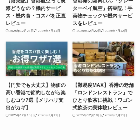
【搭乗記】香港航空って実
香港発の新興LCC「グレー
際どうなの？機内サービ
ターベイ航空」搭乗記！手
ス・機内食・コスパを正直
荷物チェックや機内サービ
レビュー
スをレビュー
2025年12月28日
2026年7月11日
2025年12月22日
2026年7月12日
【円安でも大丈夫】物価の
【難易度MAX】香港の老舗
高い香港で節約しながら楽
「ロンドンレストラン」で
しむコツ7選【メリハリ支
ひとり飲茶に挑戦！ワゴン
出がカギ】
式飲茶の実体験レビュー
2025年12月15日
2026年7月11日
2025年12月10日
2026年7月11日