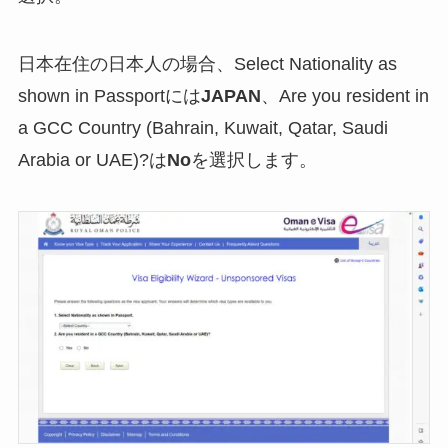
日本在住の日本人の場合、Select Nationality as
shown in Passportには
JAPAN
、Are you resident in
a GCC Country (Bahrain, Kuwait, Qatar, Saudi
Arabia or UAE)?は
No
を選択します。