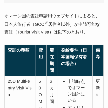
オマーン国の査証申請用ウェブサイトによると、
※
日本人旅行者（GCC
居住者以外）が申請可能な
査証（Tourist Visit Visa）は以下のとおり。
査証の種類
費
滞
発給要件（日
備
用
在
本国籍保有者
考
期
の場合）
間
25D Multi-e
5
6
更
申請時点
でオマー
ntry Visit Vis
0
ヵ
新
ン国外に
a
O
月
×
いる
M
間
アメリカ