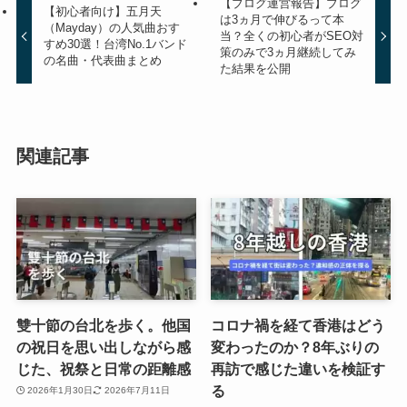
【ブログ運営報告】ブログ
【初心者向け】五月天
は3ヵ月で伸びるって本
（Mayday）の人気曲おす
当？全くの初心者がSEO対
すめ30選！台湾No.1バンド
策のみで3ヵ月継続してみ
の名曲・代表曲まとめ
た結果を公開
関連記事
雙十節の台北を歩く。他国
コロナ禍を経て香港はどう
の祝日を思い出しながら感
変わったのか？8年ぶりの
じた、祝祭と日常の距離感
再訪で感じた違いを検証す
る
2026年1月30日
2026年7月11日