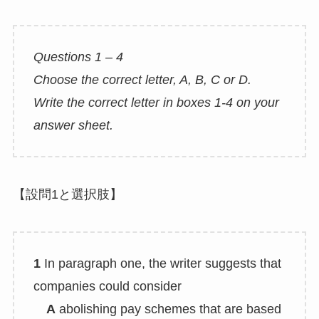
Questions 1 – 4
Choose the correct letter, A, B, C or D.
Write the correct letter in boxes 1-4 on your
answer sheet.
【設問1と選択肢】
1
In paragraph one, the writer suggests that
companies could consider
A
abolishing pay schemes that are based