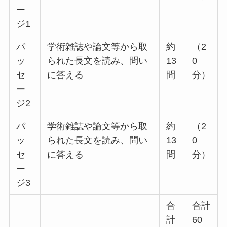
ー
ジ1
パ
学術雑誌や論文等から取
約
（2
ッ
られた長文を読み、問い
13
0
セ
に答える
問
分）
ー
ジ2
パ
学術雑誌や論文等から取
約
（2
ッ
られた長文を読み、問い
13
0
セ
に答える
問
分）
ー
ジ3
合
合計
計
60