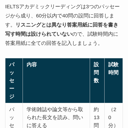
IELTSアカデミックリーディングは3つのパッセー
ジから成り、60分以内で40問の設問に回答しま
す。
リスニングとは異なり答案用紙に回答を書き
写す時間は設けられていない
ので、試験時間内に
答案用紙に全ての回答を記入しましょう。
パ
内容
設
試験
ッ
問
時間
セ
数
ー
ジ
パ
学術雑誌や論文等から取
約
（2
ッ
られた長文を読み、問い
13
0
セ
に答える
問
分）