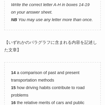
Write the correct letter A-H in boxes 14-19
on your answer sheet.
NB
You may use any letter more than once.
【いずれかのパラグラフに含まれる内容を記述し
た文章】
14
a comparison of past and present
transportation methods
15
how driving habits contribute to road
problems
16
the relative merits of cars and public